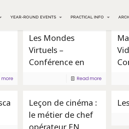
YEAR-ROUND EVENTS
PRACTICAL INFO
ARCH
Les Mondes
Ma
Virtuels –
Vi
Conférence en
Co
 more
Read more
sca
Leçon de cinéma :
Le
le métier de chef
opérateur EN