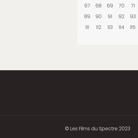
67
68
69
70
71
89
90
91
92
93
111
112
113
114
115
© Les Films du Spectre 2023