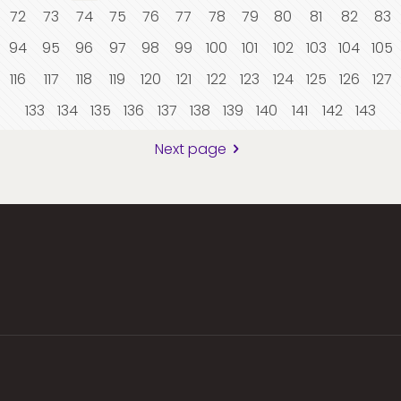
72
73
74
75
76
77
78
79
80
81
82
83
94
95
96
97
98
99
100
101
102
103
104
105
116
117
118
119
120
121
122
123
124
125
126
127
133
134
135
136
137
138
139
140
141
142
143
Next page