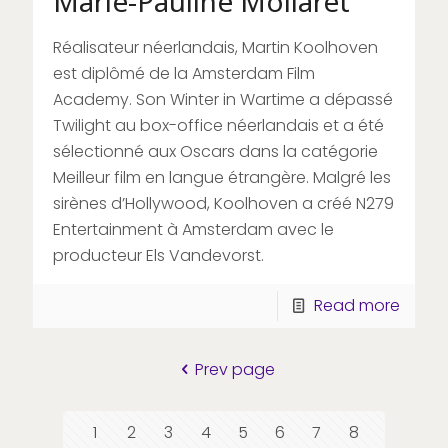
Marie-Pauline Mollaret
Réalisateur néerlandais, Martin Koolhoven
est diplômé de la Amsterdam Film
Academy. Son Winter in Wartime a dépassé
Twilight au box-office néerlandais et a été
sélectionné aux Oscars dans la catégorie
Meilleur film en langue étrangère. Malgré les
sirènes d’Hollywood, Koolhoven a créé N279
Entertainment à Amsterdam avec le
producteur Els Vandevorst.
Read more
Prev page
1
2
3
4
5
6
7
8