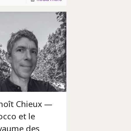
noît Chieux —
occo et le
yaume des