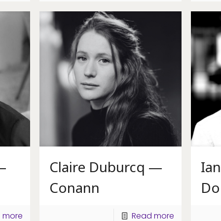
—
Claire Duburcq —
Ia
Conann
Do
 more
Read more