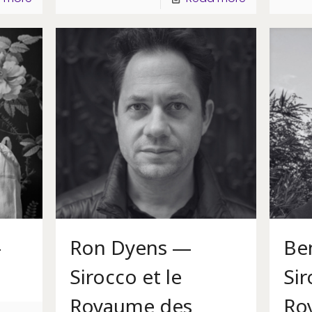
—
Ron Dyens —
Be
Sirocco et le
Sir
Royaume des
Ro