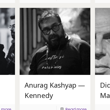
Anurag Kashyap —
Did
Kennedy
Ma
 more
Read more