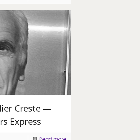
ier Creste —
rs Express
Read more