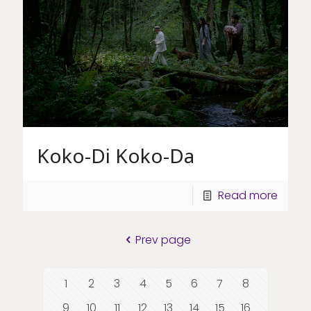
Koko-Di Koko-Da
Read more
Prev page
1
2
3
4
5
6
7
8
9
10
11
12
13
14
15
16