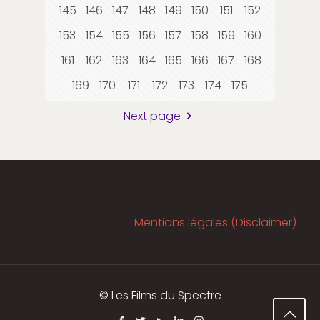
145
146
147
148
149
150
151
152
153
154
155
156
157
158
159
160
161
162
163
164
165
166
167
168
169
170
171
172
173
174
175
Next page
Mentions légales (Disclaimer)
© Les Films du Spectre