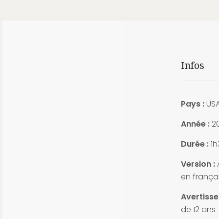
Infos
Pays :
US
Année :
2
Durée :
1h
Version :
A
en frança
Avertiss
de 12 ans