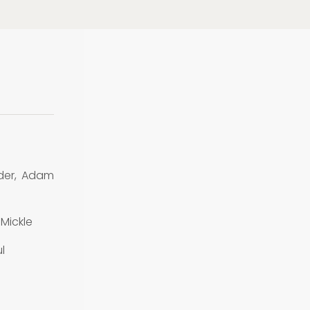
nder, Adam
 Mickle
l