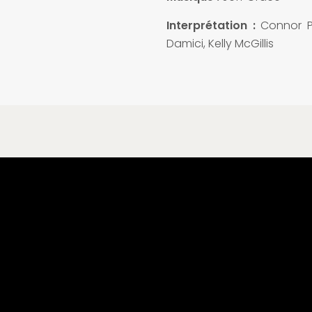
Interprétation :
Connor P
Damici, Kelly McGillis