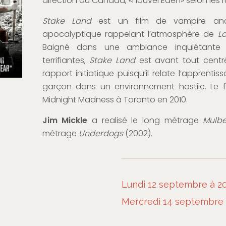
direction du Canada, «nouvel Eden» selon les 
Stake Land
est un film de vampire anc
apocalyptique rappelant l’atmosphère de
L
Baigné dans une ambiance inquiétante
terrifiantes,
Stake Land
est avant tout centré
rapport initiatique puisqu’il relate l’apprenti
garçon dans un environnement hostile. Le f
Midnight Madness à Toronto en 2010.
Jim Mickle
a realisé le long métrage
Mulbe
métrage
Underdogs
(2002).
Lundi 12 septembre à 20
Mercredi 14 septembre à