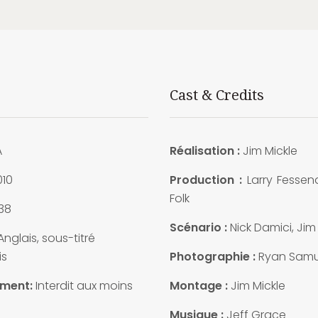
Cast & Credits
A
Réalisation :
Jim Mickle
010
Production :
Larry Fesse
Folk
38
Scénario :
Nick Damici, Jim
nglais, sous-titré
is
Photographie :
Ryan Samu
ement:
Interdit aux moins
Montage :
Jim Mickle
Musique :
Jeff Grace