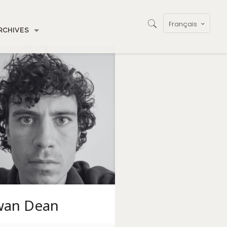
Français
RCHIVES
wan Dean