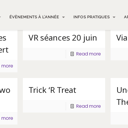
ÉVÈNEMENTS À L’ANNÉE
INFOS PRATIQUES
A
es
VR séances 20 juin
Via
ert
Read more
 more
Two
Trick ‘R Treat
Un
Th
Read more
 more