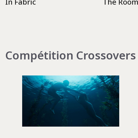
The Roo
In Fabric
Compétition Crossovers