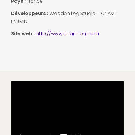
Pays
:
France
Développeurs :
Wooden Leg Studio – CNAM-
ENJMIN
Site web :
http://www.cnam-enjmin.fr