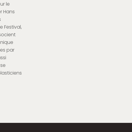
ur le
er Hans
s
 Festival,
socient
canique
ées par
ssi
 se
lasticiens