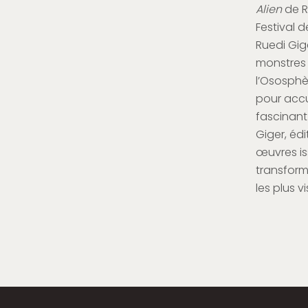
Alien
de R
Festival d
Ruedi Gig
monstres d
l’Ososphè
pour accue
fascinant 
Giger, édi
œuvres is
transform
les plus v