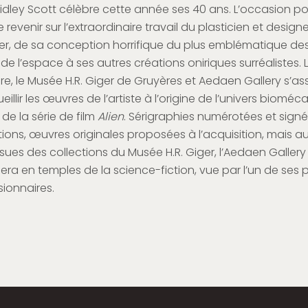
idley Scott célèbre cette année ses 40 ans. L’occasion po
e revenir sur l’extraordinaire travail du plasticien et design
er, de sa conception horrifique du plus emblématique de
e l’espace à ses autres créations oniriques surréalistes. Le
re, le Musée H.R. Giger de Gruyères et Aedaen Gallery s’as
illir les œuvres de l’artiste à l’origine de l’univers biomé
de la série de film
Alien
. Sérigraphies numérotées et sign
tions, œuvres originales proposées à l’acquisition, mais au
sues des collections du Musée H.R. Giger, l’Aedaen Gallery
era en temples de la science-fiction, vue par l’un de ses p
isionnaires.