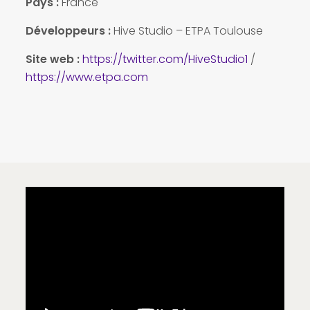
Pays
:
France
Développeurs :
Hive Studio – ETPA Toulouse
Site web :
https://twitter.com/HiveStudio1
/
https://www.etpa.com