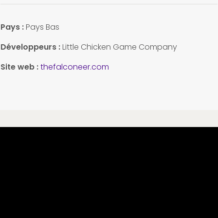
Pays
:
Pays Bas
Développeurs :
Little Chicken Game Company
Site web :
thefalconeer.com