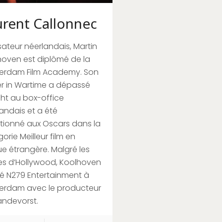
urent Callonnec
sateur néerlandais, Martin
oven est diplômé de la
erdam Film Academy. Son
r in Wartime a dépassé
ght au box-office
andais et a été
tionné aux Oscars dans la
orie Meilleur film en
e étrangère. Malgré les
es d’Hollywood, Koolhoven
é N279 Entertainment à
erdam avec le producteur
andevorst.