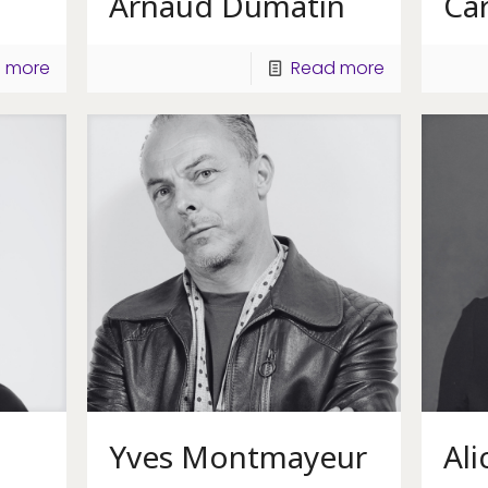
Arnaud Dumatin
Car
 more
Read more
Yves Montmayeur
Ali