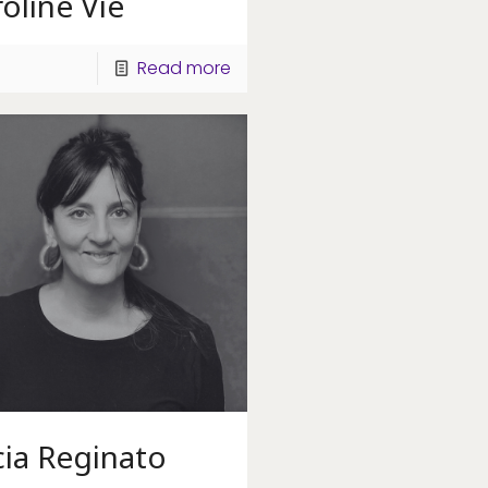
oline Vié
Read more
cia Reginato