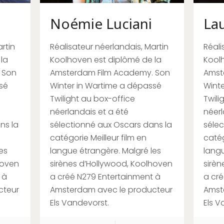
Noémie Luciani
La
rtin
Réalisateur néerlandais, Martin
Réali
la
Koolhoven est diplômé de la
Koolh
 Son
Amsterdam Film Academy. Son
Amst
sé
Winter in Wartime a dépassé
Winte
Twilight au box-office
Twili
néerlandais et a été
néerl
ns la
sélectionné aux Oscars dans la
sélec
catégorie Meilleur film en
catég
es
langue étrangère. Malgré les
langu
hoven
sirènes d’Hollywood, Koolhoven
sirèn
 à
a créé N279 Entertainment à
a cré
cteur
Amsterdam avec le producteur
Amst
Els Vandevorst.
Els V