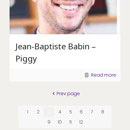
Jean-Baptiste Babin –
Piggy
Read more
Prev page
1
2
3
4
5
6
7
8
9
10
11
12