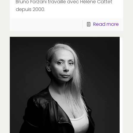
Bruno Forzani travaille avec Hélène Cattet
depuis 2000.
Read more