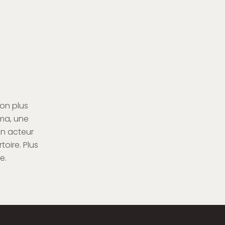
on plus
éma, une
un acteur
toire. Plus
e.