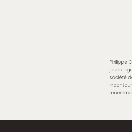
Philippe 
jeune âge
société de
incontourn
récemment