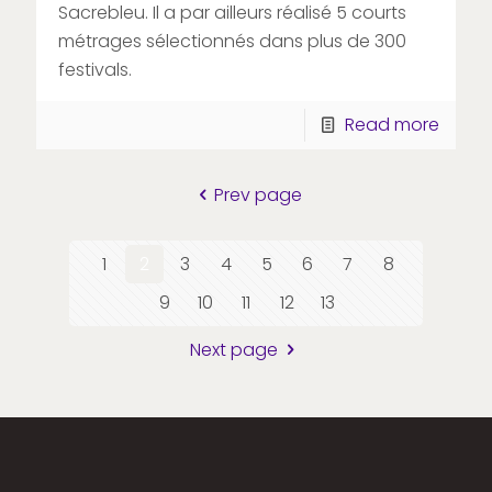
Sacrebleu. Il a par ailleurs réalisé 5 courts
métrages sélectionnés dans plus de 300
festivals.
Read more
Prev page
1
2
3
4
5
6
7
8
9
10
11
12
13
Next page