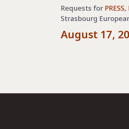
Requests for
PRESS,
Strasbourg European 
August 17, 2