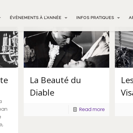
ÉVÈNEMENTS À L’ANNÉE
INFOS PRATIQUES
A
ête
La Beauté du
Les
Diable
Vi
a
Jean
Read more
e
e,