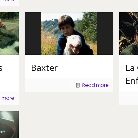
s
Baxter
La 
En
Read more
 more