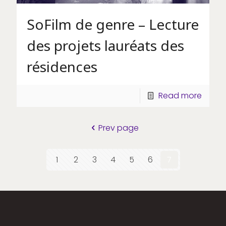
SoFilm de genre – Lecture
des projets lauréats des
résidences
Read more
Prev page
1
2
3
4
5
6
7