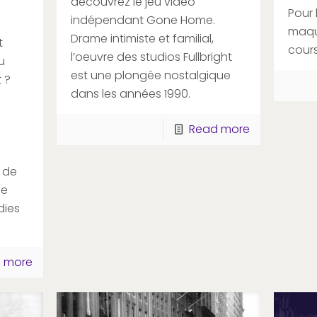
découvrez le jeu vidéo
Pour 
indépendant Gone Home.
maqui
Drame intimiste et familial,
t
cours
l’oeuvre des studios Fullbright
u
est une plongée nostalgique
 ?
dans les années 1990.
Read more
 de
ce
dies
 more