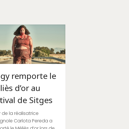
ggy remporte le
iès d’or au
tival de Sitges
 de la réalisatrice
gnole Carlota Pereda a
rté le Méliès d’or lors de