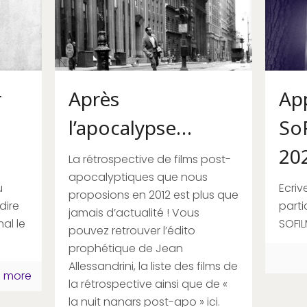
Après
App
r
l’apocalypse…
So
20
La rétrospective de films post-
apocalyptiques que nous
Ecriv
u
proposions en 2012 est plus que
parti
dire
jamais d’actualité ! Vous
SOFI
al le
pouvez retrouver l’édito
prophétique de Jean
Allessandrini, la liste des films de
 more
la rétrospective ainsi que de «
la nuit nanars post-apo » ici.