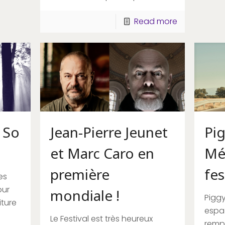
Read more
 So
Jean-Pierre Jeunet
Pi
et Marc Caro en
Mél
première
fes
es
our
mondiale !
Piggy
iture
espa
Le Festival est très heureux
rempo