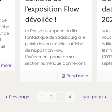
l’exposition Flow
dat
dévoilée !
20
x de
tophe
Le Festival européen du film
Nous
ur de
fantastique de Strasbourg a le
vous
l
plaisir de vous révéler l’affiche
éditi
que
de l’exposition Flow,
film 
l’événement phare de sa
(FEFF
section numérique Connexions.
sept
 more
Read more
Prev page
1
2
3
4
Next page