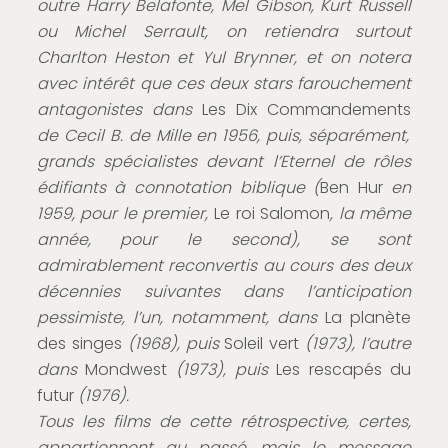
outre Harry Belafonte, Mel Gibson, Kurt Russell
ou Michel Serrault, on retiendra surtout
Charlton Heston et Yul Brynner, et on notera
avec intérêt que ces deux stars farouchement
antagonistes dans
Les Dix Commandements
de Cecil B. de Mille en 1956, puis, séparément,
grands spécialistes devant l’Eternel de rôles
édifiants à connotation biblique (
Ben Hur
en
1959, pour le premier,
Le roi Salomon
, la même
année, pour le second), se sont
admirablement reconvertis au cours des deux
décennies suivantes dans l’anticipation
pessimiste, l’un, notamment, dans
La planète
des singes
(1968), puis
Soleil vert
(1973), l’autre
dans
Mondwest
(1973), puis
Les rescapés du
futur
(1976).
Tous les films de cette rétrospective, certes,
appartiennent au passé, mais le message