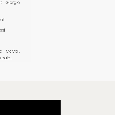
et Giorgio
ati
ssi
na McCall,
reale…