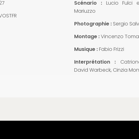
27
Scénario :
Lucio Fulci 
Mariuzzo
VOSTFR
Photographie :
Sergio Salv
Montage :
Vincenzo Toma
Musique :
Fabio Frizzi
Interprétation :
Catrio
David Warbeck, Cinzia Mon