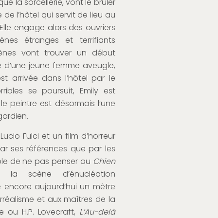
que la sorcellerie, vont le brûler
te de l’hôtel qui servit de lieu au
Elle engage alors des ouvriers
nes étranges et terrifiants
nes vont trouver un début
nce d’une jeune femme aveugle,
est arrivée dans l’hôtel par le
ibles se poursuit, Emily est
e peintre est désormais l’une
gardien.
cio Fulci et un film d’horreur
par ses références que par les
sible de ne pas penser au
Chien
 la scène d’énucléation
e encore aujourd’hui un mètre
rréalisme et aux maîtres de la
oe ou H.P. Lovecraft,
L’Au-delà