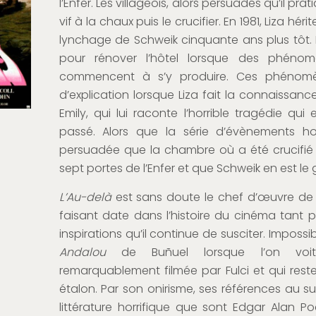
l’Enfer. Les villageois, alors persuadés qu’il prati
vif à la chaux puis le crucifier. En 1981, Liza héri
lynchage de Schweik cinquante ans plus tôt. 
pour rénover l’hôtel lorsque des phénomè
commencent à s’y produire. Ces phénomè
d’explication lorsque Liza fait la connaissa
Emily, qui lui raconte l’horrible tragédie qui 
passé. Alors que la série d’évènements horr
persuadée que la chambre où a été crucifié l
sept portes de l’Enfer et que Schweik en est le 
L’Au-delà
est sans doute le chef d’œuvre de Lu
faisant date dans l’histoire du cinéma tant 
inspirations qu’il continue de susciter. Impos
Andalou
de Buñuel lorsque l’on voit
remarquablement filmée par Fulci et qui rest
étalon. Par son onirisme, ses références au su
littérature horrifique que sont Edgar Alan P