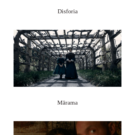
Disforia
Mārama