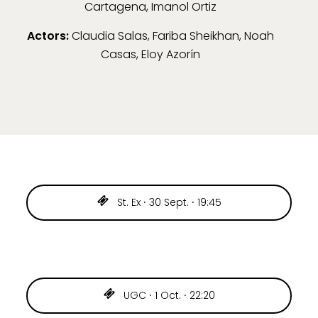
Cartagena, Imanol Ortiz
Actors:
Claudia Salas, Fariba Sheikhan, Noah
Casas, Eloy Azorín
St. Ex ⸱ 30 Sept. ⸱ 19:45
UGC ⸱ 1 Oct. ⸱ 22:20