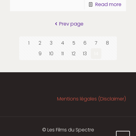
Read more
Prev page
1
2
3
4
5
6
7
8
9
10
11
12
13
14
Mentions légales (Disclaimer)
© Les Films du Spectre