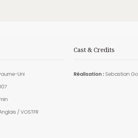
Cast & Credits
aume-Uni
Réalisation :
Sebastian G
007
min
Anglais / VOSTFR