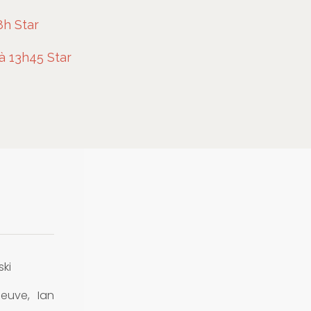
8h Star
à 13h45 Star
ki
euve, Ian