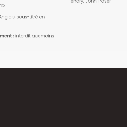
Hendry, John Fraser
45
nglais, sous-titré en
ement :
interdit aux moins