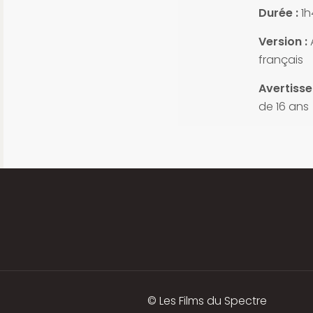
Durée :
1h
Version :
A
français
Avertiss
de 16 ans
© Les Films du Spectre