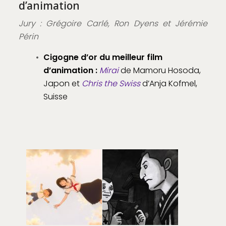
d’animation
Jury : Grégoire Carlé, Ron Dyens et Jérémie
Périn
Cigogne d’or du meilleur film
d’animation :
Mirai
de Mamoru Hosoda,
Japon et
Chris the Swiss
d’Anja Kofmel,
Suisse