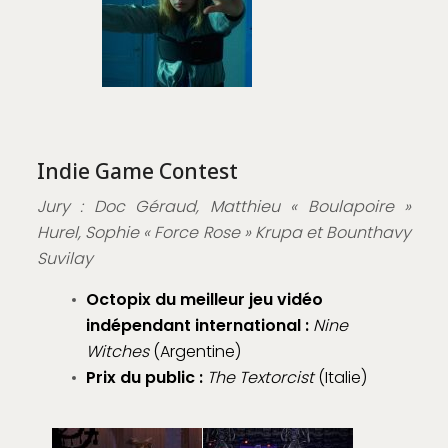
Indie Game Contest
Jury : Doc Géraud, Matthieu « Boulapoire »
Hurel, Sophie « Force Rose » Krupa et Bounthavy
Suvilay
Octopix du meilleur jeu vidéo
indépendant international :
Nine
Witches
(Argentine)
Prix du public :
The Textorcist
(Italie)