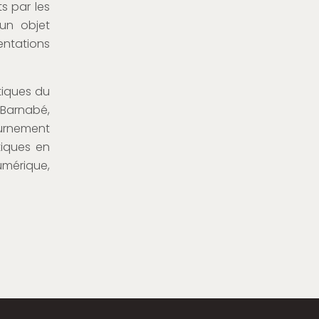
s par les
 un objet
tations
tiques du
 Barnabé,
ournement
tiques en
umérique,