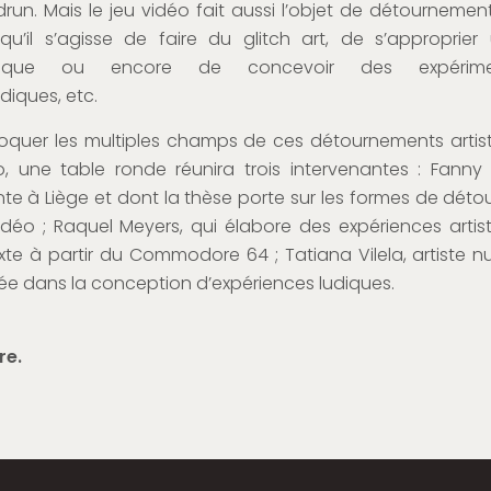
run. Mais le jeu vidéo fait aussi l’objet de détournement
, qu’il s’agisse de faire du glitch art, de s’approprier
udique ou encore de concevoir des expérimen
diques, etc.
voquer les multiples champs de ces détournements artis
o, une table ronde réunira trois intervenantes : Fanny
te à Liège et dont la thèse porte sur les formes de dét
idéo ; Raquel Meyers, qui élabore des expériences artis
te à partir du Commodore 64 ; Tatiana Vilela, artiste n
sée dans la conception d’expériences ludiques.
re.