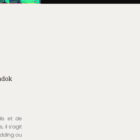
adok
ils et de
 il s’agit
odding ou