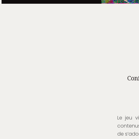
Con
Le jeu v
contenus 
de s’ado