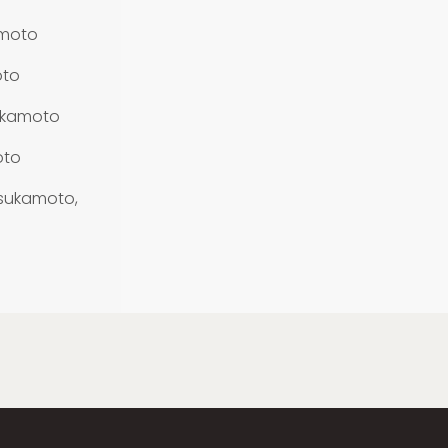
amoto
oto
ukamoto
oto
sukamoto,