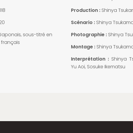
018
Production :
Shinya Tsuk
20
Scénario :
Shinya Tsukam
aponais, sous-titré en
Photographie :
Shinya Ts
 français
Montage :
Shinya Tsukam
Interprétation :
Shinya T
Yu Aoi, Sosuke Ikematsu