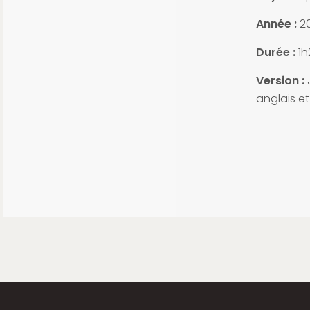
Année :
2
Durée :
1h
Version :
J
anglais et