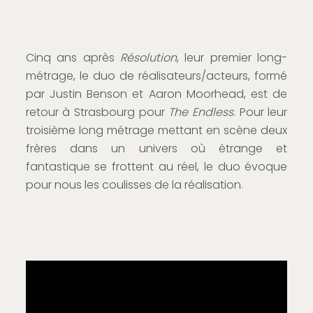
Cinq ans après
Résolution
, leur premier long-
métrage, le duo de réalisateurs/acteurs, formé
par Justin Benson et Aaron Moorhead, est de
retour à Strasbourg pour
The Endless
. Pour leur
troisième long métrage mettant en scène deux
frères dans un univers où étrange et
fantastique se frottent au réel, le duo évoque
pour nous les coulisses de la réalisation.