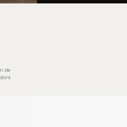
in de
 dont