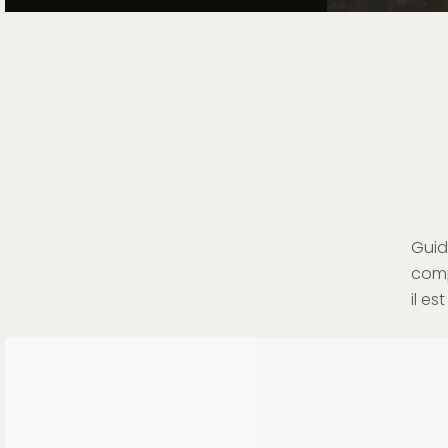
Guid
comp
il est