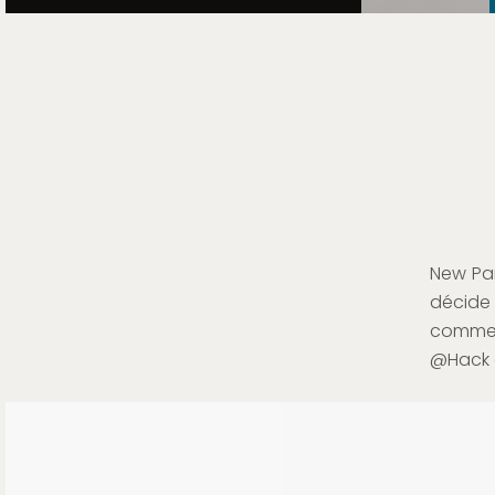
New Par
décide 
commen
@Hack e