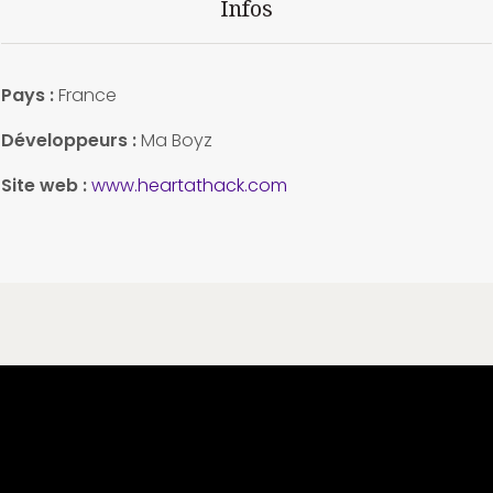
Infos
Pays :
France
Développeurs :
Ma Boyz
Site web :
www.heartathack.com