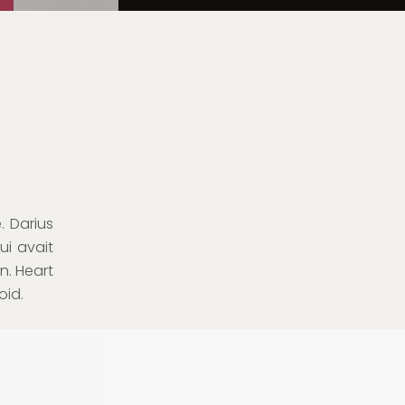
. Darius
ui avait
. Heart
oid.