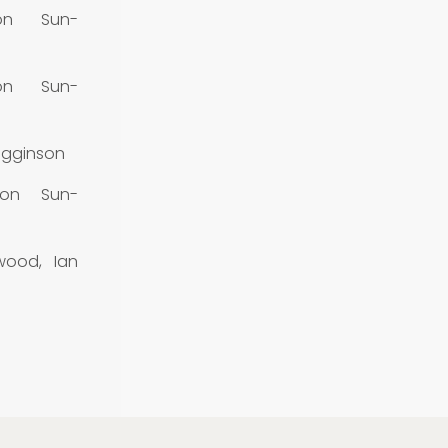
on Sun-
on Sun-
igginson
non Sun-
wood, Ian