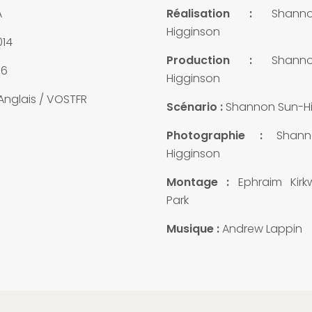
A
Réalisation :
Shann
Higginson
14
Production :
Shann
16
Higginson
Anglais / VOSTFR
Scénario :
Shannon Sun-H
Photographie :
Shan
Higginson
Montage :
Ephraim Kirk
Park
Musique :
Andrew Lappin