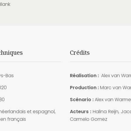
Blank
chniques
Crédits
s-Bas
Réalisation :
Alex van Wa
020
Production :
Marc van W
30
Scénario :
Alex van Warm
néerlandais et espagnol,
Acteurs :
Halina Reijn, Jac
 en français
Carmelo Gomez