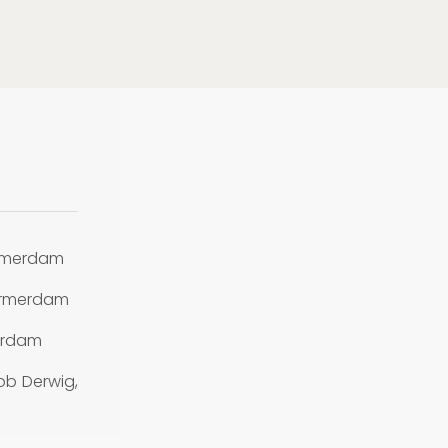
rmerdam
armerdam
erdam
ob Derwig,