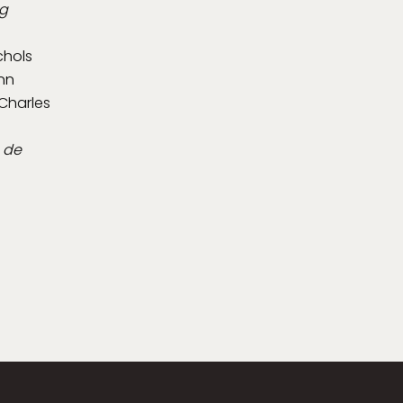
ng
chols
nn
Charles
 de