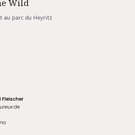
he Wild
t au parc du Heyritz
e
d
Fleischer
ureux
de
uno