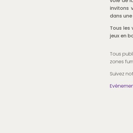
voie de l
invitons
dans une 
Tous les 
jeux en b
Tous publi
zones fum
Suivez no
Evénement