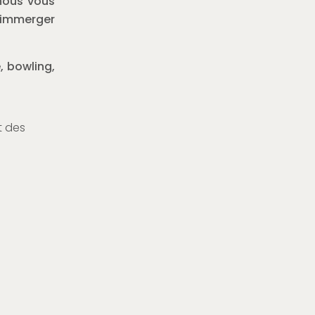
 nous vous
 immerger
, bowling,
t des