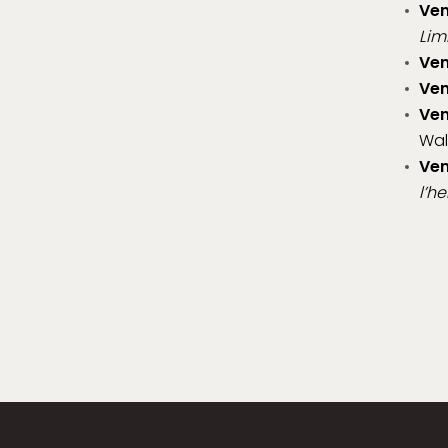
Ven
Lim
Ven
Ven
Ven
Wal
Ven
l’h