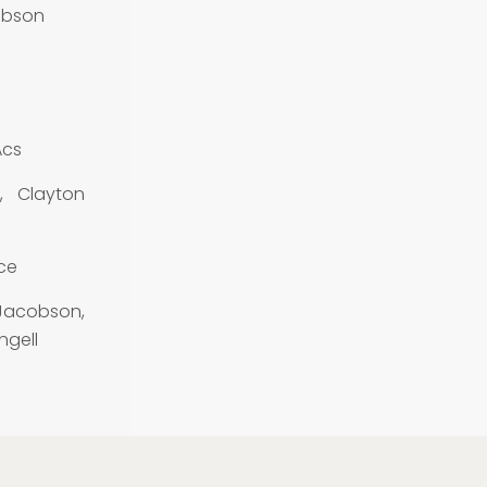
obson
Acs
, Clayton
ce
Jacobson,
ngell