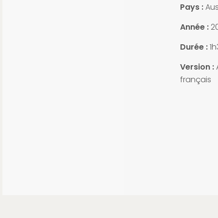
Pays :
Aus
Année :
20
Durée :
1h
Version :
A
français