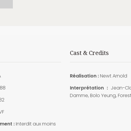
Cast & Credits
A
Réalisation :
Newt Arnold
88
Interprétation :
Jean-Cl
Damme, Bolo Yeung, Forest
32
VF
ment :
Interdit aux moins