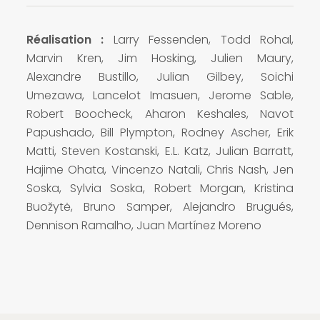
Réalisation :
Larry Fessenden, Todd Rohal,
Marvin Kren, Jim Hosking, Julien Maury,
Alexandre Bustillo, Julian Gilbey, Soichi
Umezawa, Lancelot Imasuen, Jerome Sable,
Robert Boocheck, Aharon Keshales, Navot
Papushado, Bill Plympton, Rodney Ascher, Erik
Matti, Steven Kostanski, E.L. Katz, Julian Barratt,
Hajime Ohata, Vincenzo Natali, Chris Nash, Jen
Soska, Sylvia Soska, Robert Morgan, Kristina
Buožytė, Bruno Samper, Alejandro Brugués,
Dennison Ramalho, Juan Martínez Moreno