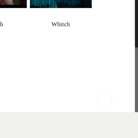
th
Whitch