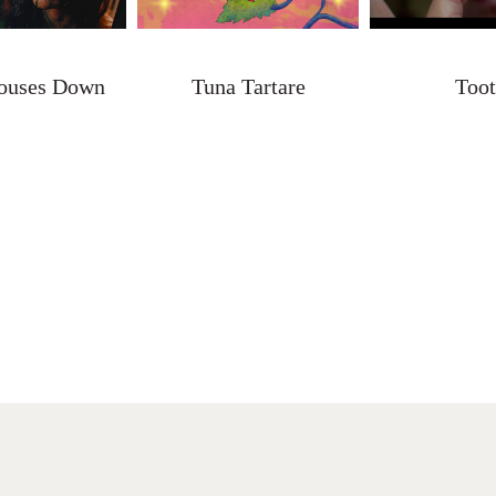
ouses Down
Tuna Tartare
Too