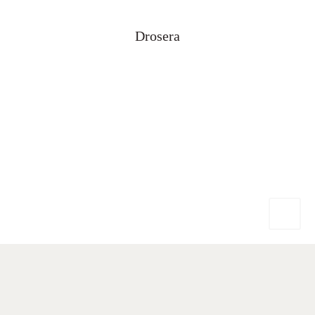
Drosera
Mentions légales (Disclaimer)