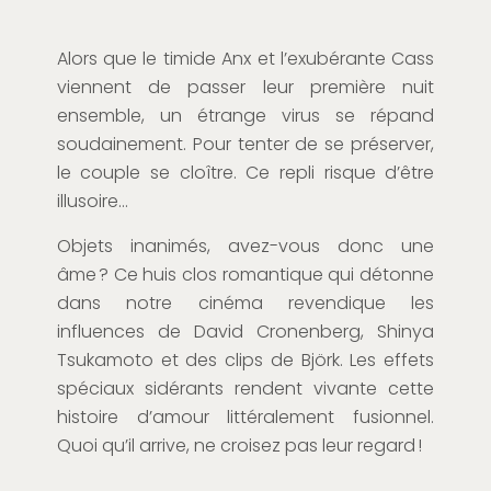
Alors que le timide
Anx
et l’exubérante Cass
viennent de passer leur première nuit
ensemble, un étrange virus se répand
soudainement. Pour tenter de se préserver,
le couple se cloître. Ce repli risque d’être
illusoire…
Objets inanimés, avez-vous donc une
âme ? Ce huis clos
romantique qui détonne
dans notre cinéma revendique les
influences de David Cronenberg,
Shinya
Tsukamoto
et des clips de Björk
. Les effets
spéciaux sidérants rendent vivant
e
cette
histoire d’amour littéralement fusionnel.
Quoi
qu’il
arrive, ne
croisez
pas
leur
regard !