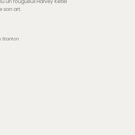
où un fougueux Harvey Keitel
 son art.
n Stanton