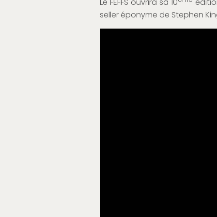
Le FEFFS ouvrira sa 10
éditio
seller éponyme de Stephen King