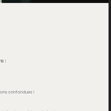
o :
tions confondues !