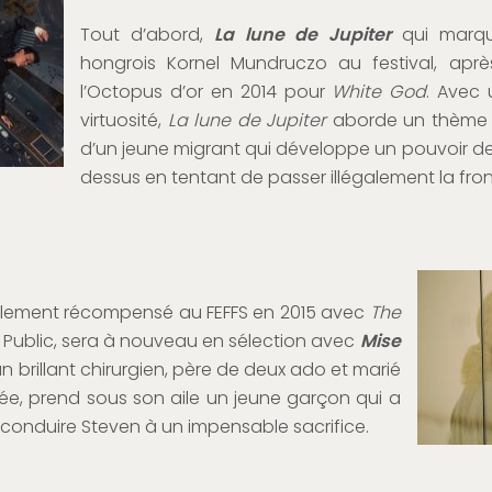
Tout d’abord,
La lune de Jupiter
qui marque
hongrois Kornel Mundruczo au festival, apr
l’Octopus d’or en 2014 pour
White God
. Avec
virtuosité,
La lune de Jupiter
aborde un thème d’a
d’un jeune migrant qui développe un pouvoir de lé
dessus en tentant de passer illégalement la fron
galement récompensé au FEFFS en 2015 avec
The
du Public, sera à nouveau en sélection avec
Mise
un brillant chirurgien, père de deux ado et marié
e, prend sous son aile un jeune garçon qui a
 conduire Steven à un impensable sacrifice.