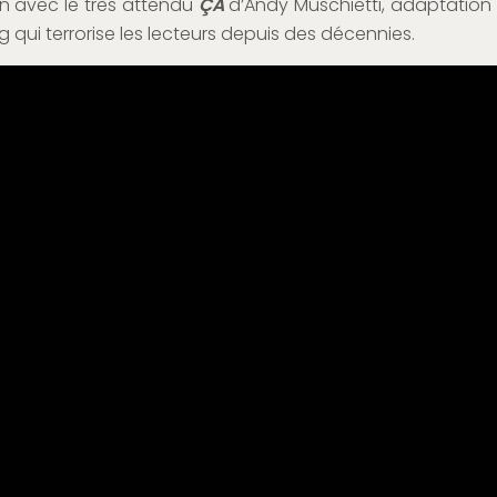
n avec le très attendu
ÇA
d’Andy Muschietti, adaptatio
 qui terrorise les lecteurs depuis des décennies.