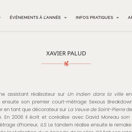
ÉVÈNEMENTS À L’ANNÉE
INFOS PRATIQUES
A
XAVIER PALUD
me assistant réalisateur sur
Un Indien dans la ville
en 
a ensuite son premier court-métrage Sexous Breakdow
ier en tant que décorateur sur
La Veuve de Saint-Pierre
de
. En 2006 il écrit et coréalise avec David Moreau son
étrage d’horreur,
ILS
. Le tandem réalise ensuite le remak