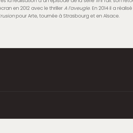
rès la réalisation d un épisode de la série
III
il fait son reto
cran en 2012 avec le thriller
A l’aveugle
. En 2014 il a réalisé
trusion
pour Arte, tournée à Strasbourg et en Alsace.