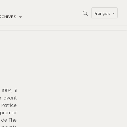
Français
RCHIVES
1994, il
n avant
 Patrice
 premier
e de The