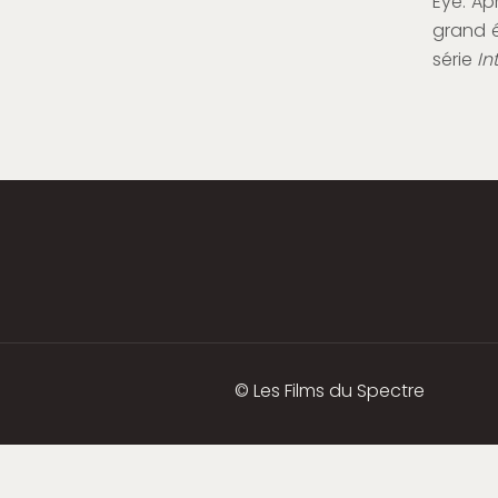
Eye. Ap
grand é
série
In
© Les Films du Spectre