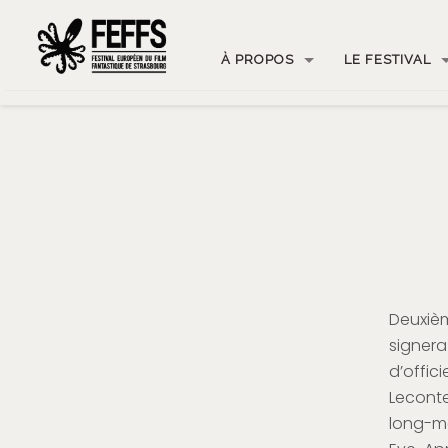
À PROPOS
LE FESTIVAL
Deuxiè
signer
d’offic
Leconte
long-m