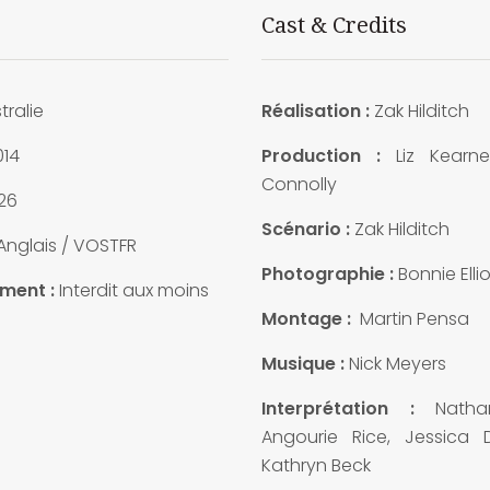
Cast & Credits
tralie
Réalisation :
Zak Hilditch
14
Production :
Liz Kearn
Connolly
26
Scénario :
Zak Hilditch
Anglais / VOSTFR
Photographie :
Bonnie Ellio
ment :
Interdit aux moins
Montage :
Martin Pensa
Musique :
Nick Meyers
Interprétation :
Natha
Angourie Rice, Jessica
Kathryn Beck