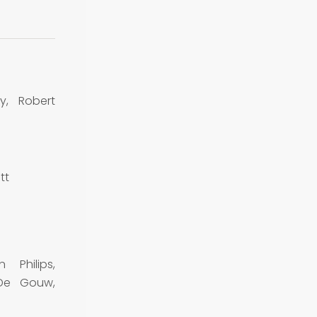
ey, Robert
tt
n Philips,
 De Gouw,