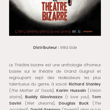
Distributeur :
Wild Side
Le Théâtre bizarre est une anthologie d’horreur
basée sur le théâtre de Grand Guignol et
regroupant sept des réalisateurs les plus
talentueux du genre, à savoir
Richard Stanley
(
The Mother of Toads
),
Karim Hussain
(
Vision
stains
),
Buddy Giovinazzo
(
I love you
),
Tom
Savini
(
Wet dreams
),
Douglas Buck
(
The
accident
),
David Gregory
(
Sweets
) ainsi qu’un