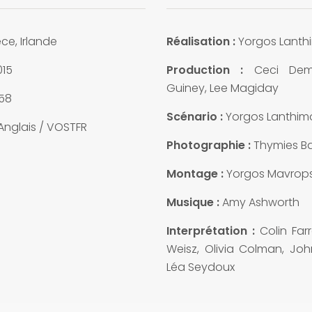
ce, Irlande
Réalisation :
Yorgos Lanth
15
Production :
Ceci Dem
Guiney, Lee Magiday
58
Scénario :
Yorgos Lanthim
Anglais / VOSTFR
Photographie :
Thymies Ba
Montage :
Yorgos Mavrops
Musique :
Amy Ashworth
Interprétation :
Colin Farr
Weisz, Olivia Colman, John
Léa Seydoux