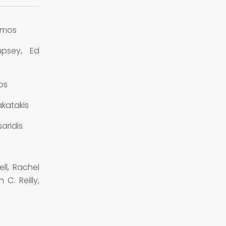
imos
psey, Ed
os
katakis
aridis
ell, Rachel
 C. Reilly,