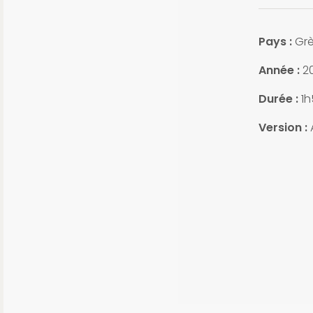
Pays :
Grè
Année :
20
Durée :
1h
Version :