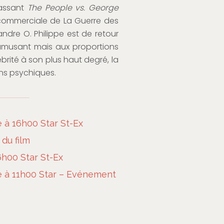
cassant
The People vs. George
 commerciale de La Guerre des
andre O. Philippe est de retour
 amusant mais aux proportions
lébrité à son plus haut degré, la
ons psychiques.
à 16h00 Star St-Ex
 du film
6h00 Star St-Ex
 à 11h00 Star – Evénement