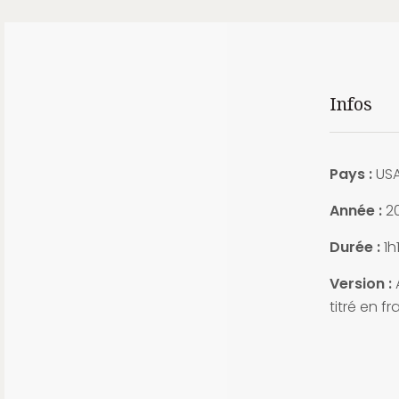
Infos
Pays :
US
Année :
2
Durée :
1h1
Version :
A
titré en f