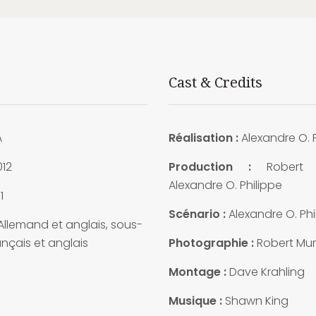
Cast & Credits
A
Réalisation :
Alexandre O. 
012
Production :
Robert 
Alexandre O. Philippe
1
Scénario :
Alexandre O. Phi
llemand et anglais, sous-
rançais et anglais
Photographie :
Robert Mu
Montage :
Dave Krahling
Musique :
Shawn King